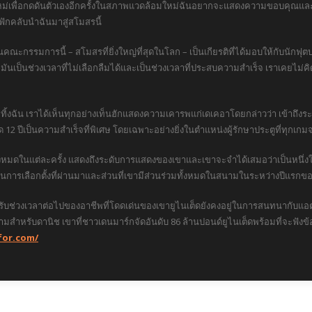
ายใหม่เพื่อกดดันตัวเองอีกครั้งในสภาพแวดล้อมใหม่ฉันอยากจะแสดงความขอบคุณและค
 ฟักคลับนำฉันมาสู่สโมสรนี้
ีม แทนคณะกรรมการนี้ – สโมสรที่ยิ่งใหญ่ที่สุดในโลก – เป็นเกียรติที่ได้มอบให้กับนักฟ
นเป็นช่วงเวลาที่ไม่เลือกลืมได้และเป็นช่วงเวลาที่ประสบความสำเร็จ เราเคยไม่คิด
ทิ้งฉัน เราได้เห็นทุกอย่างเท็นฮักแสดงความเคารพแก่เดเคอาโดยกล่าวว่า เข้าถึงร
ด 12 ปีเป็นความสำเร็จที่พิเศษ โดยเฉพาะอย่างยิ่งในตำแหน่งผู้รักษาประตูที่ทุกเ
ั้งหมดในแต่ละครั้ง แสดงถึงระดับการแสดงของเขาและเขาจะจำได้เสมอว่าเป็นหนึ่งในผ
เลือกตั้งที่ผ่านมาและส่วนที่เขามีส่วนร่วมทั้งหมดในสนามในระหว่างปีแรกขอ
สำหรับช่วงเวลาต่อไปของอาชีพที่โดดเด่นของเขายูไนเต็ดยังคงอยู่ในการสนทนากับแ
ข้ามสำหรับดานิช เขาที่ชาวเดนมาร์กจัดอันดับ 86 ล้านปอนด์ยูไนเต็ดพร้อมที่จะฟ
for.com/