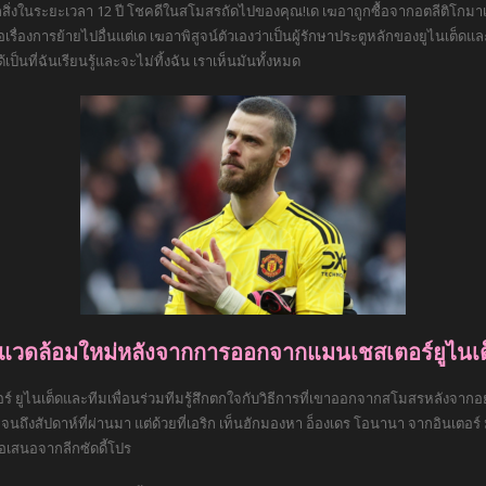
กสิ่งในระยะเวลา 12 ปี โชคดีในสโมสรถัดไปของคุณ!เด เฆอาถูกซื้อจากอตลีติโกมาเดริ
รื่องการย้ายไปอื่นแต่เด เฆอาพิสูจน์ตัวเองว่าเป็นผู้รักษาประตูหลักของยูไนเต็ดและเ
นที่ฉันเรียนรู้และจะไม่ทิ้งฉัน เราเห็นมันทั้งหมด
พแวดล้อมใหม่หลังจากการออกจากแมนเชสเตอร์ยูไนเต
 ยูไนเต็ดและทีมเพื่อนร่วมทีมรู้สึกตกใจกับวิธีการที่เขาออกจากสโมสรหลังจากอ
ดคุยจนถึงสัปดาห์ที่ผ่านมา แต่ด้วยที่เอริก เท็นฮักมองหา อ็องเดร โอนานา จากอินเตอ
ข้อเสนอจากลีกซัดดี้โปร