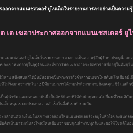
รออกจากแมนเชสเตอร์ ยูไนเต็ดในรายงานการลาอย่างเป็นความรู้
ิด เด เฆอาประกาศออกจากแมนเชสเตอร์ ยูไ
แมนเชสเตอร์ ยูไนเต็ดในรายงานการลาอย่างเป็นความรู้สึกผู้รักษาประตูนี้ออกจาก O
ญาของเขาหมดอายุในฤดูร้อนและมีข่าวว่าเด เฆอาอาจจะตัดค่าจ้างเพื่ออยู่ในทีมยูไน
ร์มิลาน แข้งสเปนก็ได้ยืนยันอย่างเป็นทางการถึงคำลาก่อนเขาโพสต์บนโซเชียลมีเ
้งแก่ความรักใน 12 ปีที่ผ่านมาเราได้ร่วมทำสิ่งมากมายตั้งแต่คุณ ซิร์ แอเล็กซ์ 
ี้ เป็นผู้นำทีม และแทนสถาบันนี้ เป็นสิทธิพิเศษที่ให้กับนักฟุตบอลไม่กี่คนที่โชคดีมั
เป็นเด็กหนุ่มเราจะประสบความสำเร็จในสิ่งที่เราทำร่วมกัน
ที่จะผลักดันตัวเองใหม่ในสภาพแวดล้อมใหม่แมนเชสเตอร์จะอยู่ในหัวใจของฉันตลอดไป
วยข้อคิดเห็นอารมณ์หลงใหลมีคนเขียนว่า ขอบคุณสำหรับทุกสิ่งและขอให้โชคดีใน