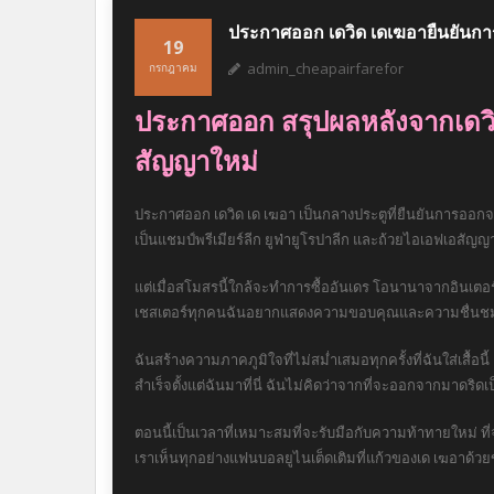
ประกาศออก เดวิด เดเฆอายืนยันกา
19
admin_cheapairfarefor
กรกฎาคม
ประกาศออก สรุปผลหลังจากเดว
สัญญาใหม่
ประกาศออก เดวิด เด เฆอา เป็นกลางประตูที่ยืนยันการออกจาก
เป็นแชมป์พรีเมียร์ลีก ยูฟ่ายูโรปาลีก และถ้วยไอเอฟเอสัญ
แต่เมื่อสโมสรนี้ใกล้จะทำการซื้ออันเดร โอนานาจากอินเตอ
เชสเตอร์ทุกคนฉันอยากแสดงความขอบคุณและความชื่นชมที่ไม่รั
ฉันสร้างความภาคภูมิใจที่ไม่สม่ำเสมอทุกครั้งที่ฉันใส่เสื้อน
สำเร็จตั้งแต่ฉันมาที่นี่ ฉันไม่คิดว่าจากที่จะออกจากมาดริด
ตอนนี้เป็นเวลาที่เหมาะสมที่จะรับมือกับความท้าทายใหม่ 
เราเห็นทุกอย่างแฟนบอลยูไนเต็ดเติมที่แก้วของเด เฆอาด้