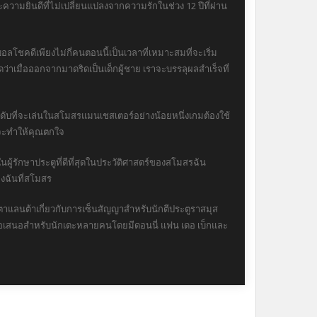
วามยินดีที่ไม่เปลี่ยนแปลงจากความรักในช่วง 12 ปีที่ผ่าน
ุตบอลโชคดีเพียงไม่กี่คนตอนนี้เป็นเวลาที่เหมาะสมที่จะเริ่ม
ว่าเมื่อออกจากมาดริดเป็นเด็กผู้ชาย เราจะบรรลุผลสำเร็จที่
ะดับที่จะเล่นในสโมสรแมนเชสเตอร์อย่างน้อยหนึ่งเกมต้องใช้
กมจะทำให้คุณตกใจ
ู้รักษาประตูที่ดีที่สุดในประวัติศาสตร์ของสโมสรฉัน
งฉันที่สโมสร
อตาแลนต้าเกี่ยวกับการเซ็นสัญญาสำหรับนักตีประตูราสมุส
ังข้อเสนอสำหรับนักเตะหลายคนโดยมีดอนนี่ แฟน เดอ เบ็กและ