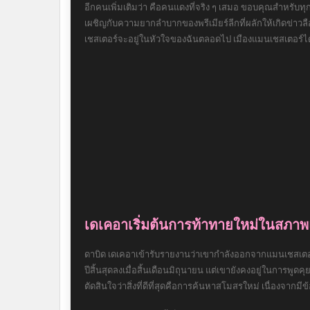
อีกคนเพิ่มเติมว่า คือคนแดงที่จริง ๆ เสมอ ขอบคุณสำหรับทุ
เผชิญกับความยากลำบากของพรีเมียร์ลีกที่ผลักให้เกิดข่าวลือเ
เชสเตอร์จะอยู่ในหัวใจของฉันตลอดไป เมืองแมนเชสเตอร์ได้เป็
เดเคอาเริ่มต้นการท้าทายใหม่ในสภา
ดาบิด เดเคอาเข้ารับรายงานว่าเขากำลังออกจากแมนเชสเตอร์
ปีสิ้นสุดลงเมื่อสิ้นเดือนมิถุนายน แต่เขายังคงอยู่ในการพู
ตัดสินใจว่าสิ่งที่ดีที่สุดคือการค้นหาสโมสรใหม่ เนื่องจากมี